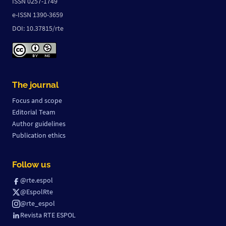
ISSN 0257-1749
e-ISSN 1390-3659
DOI: 10.37815/rte
The journal
Focus and scope
Editorial Team
Author guidelines
Publication ethics
Follow us
@rte.espol
@EspolRte
@rte_espol
Revista RTE ESPOL