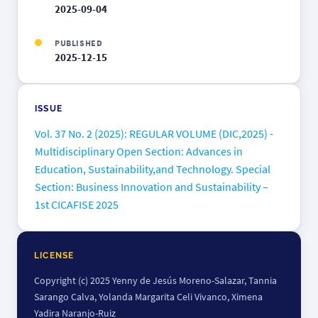
2025-09-04
PUBLISHED
2025-12-15
ISSUE
Vol. 37 No. 2 (2025): REGULAR VOLUME (DIC,2025) -
Multidisciplinary Open Section: Advances in
Education, Sustainability,and Technology. Special
Section: Business Innovation and Sustainability –
1st CICAFISE 2025
LICENSE
Copyright (c) 2025 Yenny de Jesús Moreno-Salazar, Tannia
Sarango Calva, Yolanda Margarita Celi Vivanco, Ximena
Yadira Naranjo-Ruiz