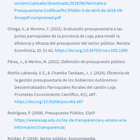
content/uploads/downloads/2018/04/Normativa-
Presupuestaria-Codificaci%C3%B3n-5-de-abril-de-2018-OK-
ilovepdf-compressed.pdf
Ortega, V., & Moreno, Y. (2022). Evaluación presupuestaria a las
juntas parroquiales de la provincia de Loja, para medir la
eficiencia y eficacia del presupuesto del sector público. Revista
Económica, 10, 51-62.
https://doi.org/10.54753/rve.v10i2.1369
Pérez, J., & Merino, M. (2022). Definición de presupuesto público.
Riofrío Labanda, V. E., & Chamba Tandazo, J. J. (2024). Eficiencia de
la gestión presupuestaria de los Gobiernos Autónomos
Descentralizados Parroquiales Rurales del cantón Loja.
Prometeo Conocimiento Científico, 4(1), e87.
https://doi.org/10.55204/pcc.v4i1.e87
Rodríguez, P. (2008). Presupuesto Público. ESAP.
https://www.esap.edu.co/ley-de-transparencia-y-acceso-a-la-
informacion/transparencia/
Roldán, P. (2018). Sector público. Economipedia.