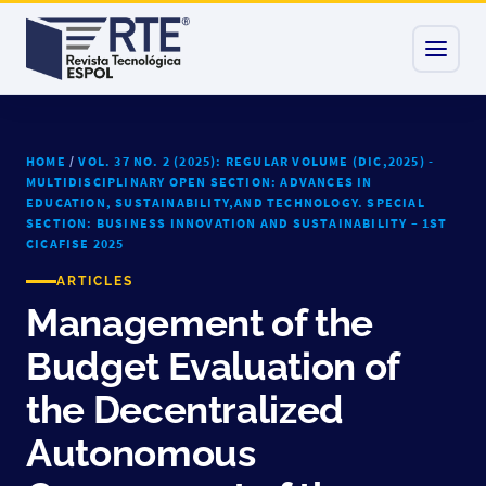
HOME
/
VOL. 37 NO. 2 (2025): REGULAR VOLUME (DIC,2025) -
MULTIDISCIPLINARY OPEN SECTION: ADVANCES IN
EDUCATION, SUSTAINABILITY,AND TECHNOLOGY. SPECIAL
SECTION: BUSINESS INNOVATION AND SUSTAINABILITY – 1ST
CICAFISE 2025
ARTICLES
Management of the
Budget Evaluation of
the Decentralized
Autonomous