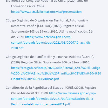
Biblioteca del Congreso Nacional de Chile. (2020). Guía de
Formación Cívica. Chile.
https://www.bcn.cl/formacioncivica/presentacion
Código Orgánico de Organización Territorial, Autonomía y
Descentralización [COOTAD]. (2020). Registro Oficial
Suplemento 303 de 19-oct.-2010. Última modificación: 21-
dic.-2020.
https://www.defensa.gob.ec/wp-
content/uploads/downloads/2021/01/COOTAD_act_dic-
2020.pdf
Código Orgánico de Planificación y Finanzas Públicas [COPFP].
(2020). Registro Oficial Suplemento 306 de 22-oct.-2010.
https://ces.gob.ec/lotaip/2020/Julio/Literal_a2/C%C3%B3digo
%20Org%C3%A1nico%20de%20Planificaci%C3%B3n%20y%20
Finanzas%20P%C3%BAblicas.pdf
Constitución de la República del Ecuador [CRE]. (2008). Registro
Oficial 449 de 20 Oct. 2008.
https://www.defensa.gob.ec/wp-
content/uploads/downloads/2021/02/Constitucion-de-la-
Republica-del-Ecuador_act_ene-2021.pdf